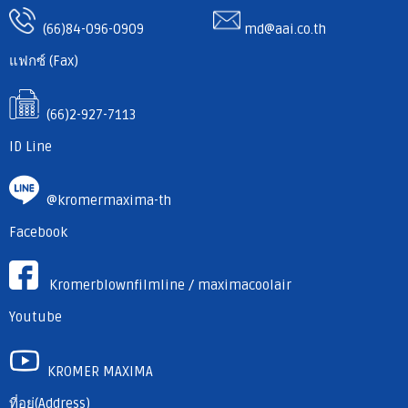
(66)84-096-0909
md@aai.co.th
แฟกซ์ (Fax)
(66)2-927-7113
ID Line
@kromermaxima-th
Facebook
Kromerblownfilmline / maximacoolair
Youtube
KROMER MAXIMA
ที่อยู่(Address)