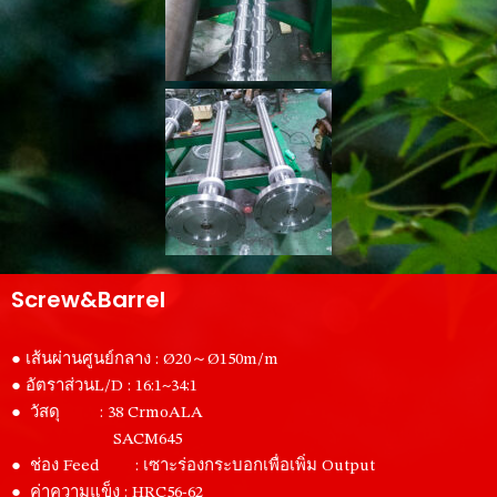
Screw&Barrel
● เส้นผ่านศูนย์กลาง : Ø20～Ø150m/m
● อัตราส่วนL/D : 16:1~34:1
● วัสดุ : 38 CrmoALA
SACM645
● ช่อง Feed : เซาะร่องกระบอกเพื่อเพิ่ม Output
● ค่าความแข็ง : HRC56-62