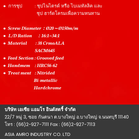
● การชุป : ชุปไนไตรด์ หรือ ไบเมทัลลิค และ
ชุป ฮาร์ดโครมเพื่อความทนทาน
● Screw Diameter：Ø20～Ø150m/m
●
L/D Ration ：16:1~34:1
● Material : 38 CrmoALA
SACM645
● Feed Section : Grooved feed
● Handmem : HRC56-62
● Treat ment : Nitrided
Bi-metallic
Hardchrome
บริษัท เอเซีย แอมโร อินดัสตรี้ จำกัด
22/7 หมู่ 3, ซอย กันตนา ต.บางใหญ่ อ.บางใหญ่ จ.นนทบุรี 11140
โทร : (66)2-927-7111 Fax : (66)2-927-7113
ASIA AMRO INDUSTRY CO. LTD